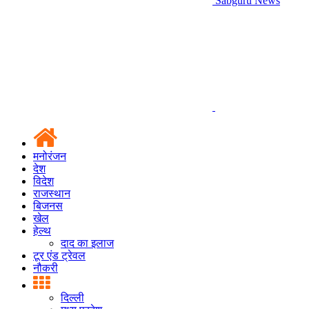
Sabguru News
मनोरंजन
देश
विदेश
राजस्थान
बिजनस
खेल
हेल्थ
दाद का इलाज
टूर एंड ट्रेवल
नौकरी
दिल्ली