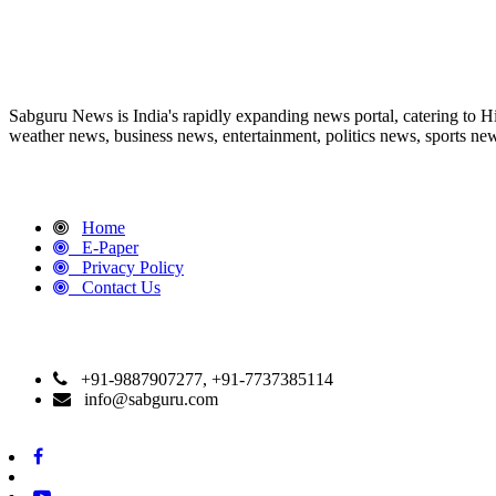
ABOUT US
Sabguru News is India's rapidly expanding news portal, catering to H
weather news, business news, entertainment, politics news, sports news
QUICK LINKS
Home
E-Paper
Privacy Policy
Contact Us
CONTACT DETAILS
+91-9887907277, +91-7737385114
info@sabguru.com