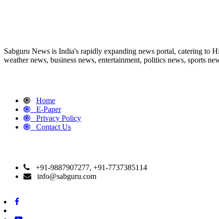
ABOUT US
Sabguru News is India's rapidly expanding news portal, catering to H
weather news, business news, entertainment, politics news, sports news
QUICK LINKS
Home
E-Paper
Privacy Policy
Contact Us
CONTACT DETAILS
+91-9887907277, +91-7737385114
info@sabguru.com