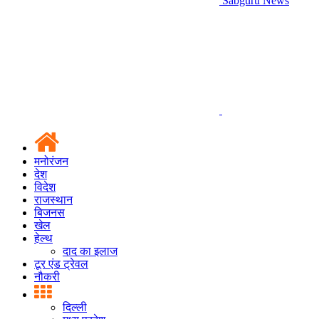
Sabguru News
मनोरंजन
देश
विदेश
राजस्थान
बिजनस
खेल
हेल्थ
दाद का इलाज
टूर एंड ट्रेवल
नौकरी
दिल्ली