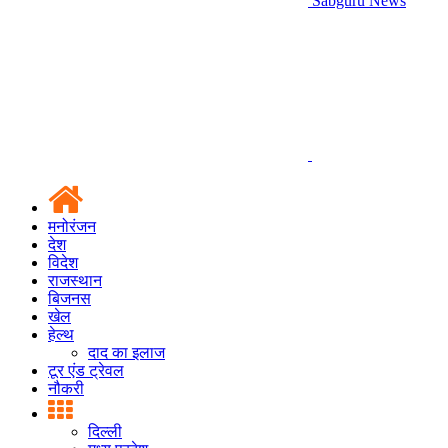
Sabguru News
मनोरंजन
देश
विदेश
राजस्थान
बिजनस
खेल
हेल्थ
दाद का इलाज
टूर एंड ट्रेवल
नौकरी
दिल्ली