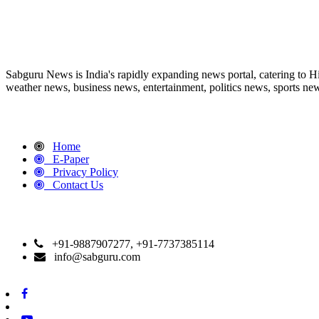
ABOUT US
Sabguru News is India's rapidly expanding news portal, catering to H
weather news, business news, entertainment, politics news, sports news
QUICK LINKS
Home
E-Paper
Privacy Policy
Contact Us
CONTACT DETAILS
+91-9887907277, +91-7737385114
info@sabguru.com