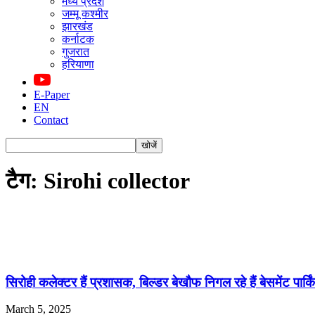
मध्य प्रदेश
जम्मू कश्मीर
झारखंड
कर्नाटक
गुजरात
हरियाणा
E-Paper
EN
Contact
टैग: Sirohi collector
सिरोही कलेक्टर हैं प्रशासक, बिल्डर बेखौफ निगल रहे हैं बेसमेंट पार्कि
March 5, 2025