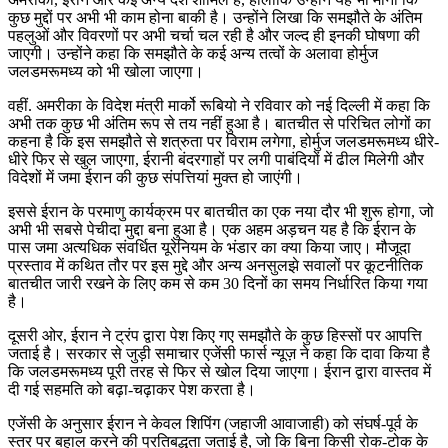
कुछ मुद्दों पर अभी भी काम होना बाकी है। उन्होंने लिखा कि समझौते के अंतिम
पहलुओं और विवरणों पर अभी चर्चा चल रही है और जल्द ही इनकी घोषणा की
जाएगी। उन्होंने कहा कि समझौते के कई अन्य तत्वों के अलावा होर्मुज
जलडमरूमध्य को भी खोला जाएगा।
वहीं. अमरीका के विदेश मंत्री मार्को रूबियो ने रविवार को नई दिल्ली में कहा कि
अभी तक कुछ भी अंतिम रूप से तय नहीं हुआ है। बातचीत से परिचित लोगों का
कहना है कि इस समझौते से शत्रुता पर विराम लगेगा, होर्मुज जलडमरूमध्य धीरे-
धीरे फिर से खुल जाएगा, ईरानी बंदरगाहों पर लगी पाबंदियों में ढील मिलेगी और
विदेशों में जमा ईरान की कुछ संपत्तियां मुक्त हो जाएंगी।
इससे ईरान के परमाणु कार्यक्रम पर बातचीत का एक नया दौर भी शुरू होगा, जो
अभी भी सबसे पेचीदा मुद्दा बना हुआ है। एक अहम अड़चन यह है कि ईरान के
पास जमा अत्यधिक संवर्धित यूरेनियम के भंडार का क्या किया जाए। मौजूदा
प्रस्ताव में कथित तौर पर इस मुद्दे और अन्य अनसुलझे सवालों पर कूटनीतिक
बातचीत जारी रखने के लिए कम से कम 30 दिनों का समय निर्धारित किया गया
है।
दूसरी ओर, ईरान ने ट्रंप द्वारा पेश किए गए समझौते के कुछ हिस्सों पर आपत्ति
जताई है। सरकार से जुड़ी समाचार एजेंसी फार्स न्यूज़ ने कहा कि दावा किया है
कि जलडमरूमध्य पूरी तरह से फिर से खोल दिया जाएगा। ईरान द्वारा वास्तव में
दी गई सहमति को बढ़ा-चढ़ाकर पेश करता है।
एजेंसी के अनुसार ईरान ने केवल शिपिंग (जहाजी आवाजाही) को संघर्ष-पूर्व के
स्तर पर बहाल करने की प्रतिबद्धता जताई है, जो कि बिना किसी रोक-टोक के