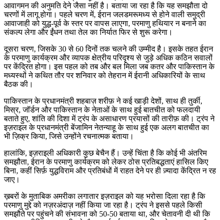
आवागमन की अनुमति देने जैसा नहीं है। बताया जा रहा है कि यह समझौता दो
चरणों में लागू होगा। पहले चरण में, ईरान जलडमरूमध्य से होने वाली समुद्री
आवाजाही को युद्ध-पूर्व के स्तर पर वापस लाएगा, परमाणु हथियार न बनाने का
संकल्प लेगा और ईंधन तथा तेल का निर्यात फिर से शुरू करेगा।
दूसरा चरण, जिसके 30 से 60 दिनों तक चलने की उम्मीद है। इसके तहत ईरान
के परमाणु कार्यक्रम और व्यापक क्षेत्रीय परिदृश्य से जुड़े अधिक कठिन सवालों
पर केंद्रित होगा। इस पहल को तब और बल मिला जब कतर और पाकिस्तान के
मध्यस्थों ने कथित तौर पर शनिवार को तेहरान में ईरानी अधिकारियों के साथ
बैठक की।
पाकिस्तान के प्रधानमंत्री शहबाज़ शरीफ़ ने कई खाड़ी देशों, साथ ही तुर्की,
मिस्र, जॉर्डन और पाकिस्तान के नेताओं के साथ हुई बातचीत को फलदायी
बताते हुए, शांति की दिशा में ट्रंप के असाधारण प्रयासों की तारीफ़ की। ट्रंप ने
इज़राइल के प्रधानमंत्री बेंजामिन नेतन्याहू के साथ हुई एक अलग बातचीत का
भी ज़िक्र किया, जिसे उन्होंने रचनात्मक बताया।
हालांकि, इज़राइली अधिकारी कुछ बेचैन हैं। उन्हें चिंता है कि कोई भी अंतरिम
समझौता, ईरान के परमाणु कार्यक्रम को लेकर ठोस प्रतिबद्धताएं हासिल किए
बिना, कहीं सिर्फ़ युद्धविराम और प्रतिबंधों में राहत देने पर ही ज़्यादा केंद्रित न रह
जाए।
ख़बरों के मुताबिक अमरीका लगातार इज़राइल को यह भरोसा दिला रहा है कि
परमाणु मुद्दे को नज़रअंदाज़ नहीं किया जा रहा है। ट्रंप ने इससे पहले किसी
समझौते पर पहुंचने की संभावना को 50-50 बताया था, और चेतावनी दी थी कि