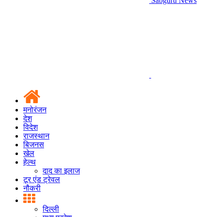
Sabguru News
मनोरंजन
देश
विदेश
राजस्थान
बिजनस
खेल
हेल्थ
दाद का इलाज
टूर एंड ट्रेवल
नौकरी
दिल्ली