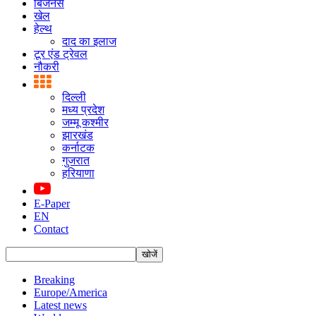
बिजनस
खेल
हेल्थ
दाद का इलाज
टूर एंड ट्रेवल
नौकरी
दिल्ली
मध्य प्रदेश
जम्मू कश्मीर
झारखंड
कर्नाटक
गुजरात
हरियाणा
E-Paper
EN
Contact
Breaking
Europe/America
Latest news