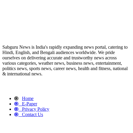
ABOUT US
Sabguru News is India's rapidly expanding news portal, catering to
Hindi, English, and Bengali audiences worldwide. We pride
ourselves on delivering accurate and trustworthy news across
various categories, weather news, business news, entertainment,
politics news, sports news, career news, health and fitness, national
& international news.
QUICK LINKS
Home
E-Paper
Privacy Policy
Contact Us
CONTACT DETAILS