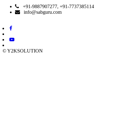
+91-9887907277, +91-7737385114
info@sabguru.com
© Y2KSOLUTION