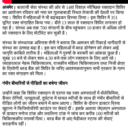
अजमेर।
बालाजी सेवा संस्था की ओर से 14वां विशाल स्वैच्छिक रक्तदान शिविर
का आयोजन रविवार को नया घर गुलाबाबाडी स्थित तेजाजी की देवली पर किया
गया। शिविर में महिलाओं ने भी बढचढकर हिस्सा लिया। इस शिविर में 351
यूनिट रक्त संग्रहित किया गया। बीते 13 साल से रक्तदान शिविर लगातार हो
रहा है। संस्था अब तक 700 संगठनों के बीच पहुंचकर 10 हजार से अधिक लोगों
को रक्तदान के लिए मोटीवेट कर चुकी है।
संस्था के संस्थापक अविनाश सैनी ने बताया कि आमजन की रिकार्ड भागीदारी से
संस्था का उत्साह बढा है। इस बार महिलाओं में ब्लड डोनेशन को लेकर आई
जागृति काबिले तारीफ है। महिलाओं ने पुरुषों के बराबरी का आंकडा छुआ है।
सुबह 10 बजे से लेकर शाम 4:30 बजे तक लोग रक्तदान के लिए आते रहे।
जवाहरलाल नेहरू चिकित्सालय, राजकीय महिला चिकित्सालय तथा निजी क्षेत्र
के त्रिवेणी ब्लड बैंक को शिविर के जरिए आवश्यकतानुरूप सभी प्रकार के ग्रुप
का रक्त संग्रहण को मिला।
गंभीर बीमारियों से पीडितों का बचेगा जीवन
उन्होंने कहा कि शिविर रक्तदान से प्राप्त यह रक्त अस्पतालों में थैलेसिमिया,
कैंसर रोगियों, प्रसूताओं, दुर्घटना में घायल मरीजों के साथ ही गंभीर बीमारियों से
पीडित लोगों का जीवन बचाने में काम आएगा। शिविर के दौरान डाक्टर प्रिया
खुराना ने फिजियोथैरेपी काउंटर पर सेवाएं दीं। इसके अलावा जेएलएन अस्पताल
से डाक्टर मनोज टांक और लवलिना टांक ने जांच कर करीब 100 मरीजों को
चिकित्सकीय परामर्श दिया। ब्लड बैंक से आए मेडीकल स्टाफ की सेवाएं
सराहनीय रहीं।