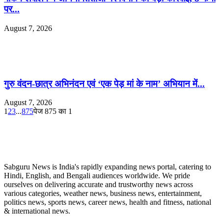
पर...
August 7, 2026
गुरु वंदन-छात्र अभिनंदन एवं ‘एक पेड़ मां के नाम’ अभियान में...
August 7, 2026
1
2
3
...
875
पेज 875 का 1
ABOUT US
Sabguru News is India's rapidly expanding news portal, catering to
Hindi, English, and Bengali audiences worldwide. We pride
ourselves on delivering accurate and trustworthy news across
various categories, weather news, business news, entertainment,
politics news, sports news, career news, health and fitness, national
& international news.