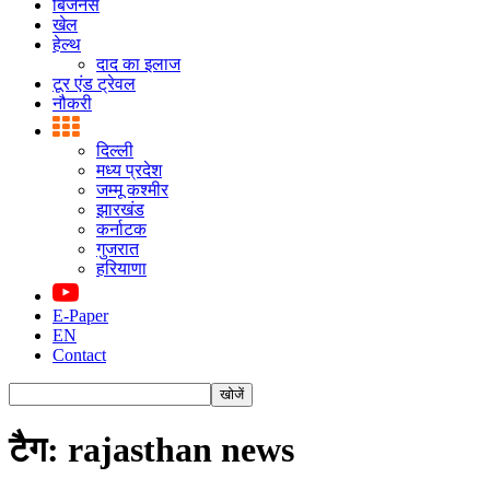
बिजनस
खेल
हेल्थ
दाद का इलाज
टूर एंड ट्रेवल
नौकरी
दिल्ली
मध्य प्रदेश
जम्मू कश्मीर
झारखंड
कर्नाटक
गुजरात
हरियाणा
E-Paper
EN
Contact
टैग: rajasthan news