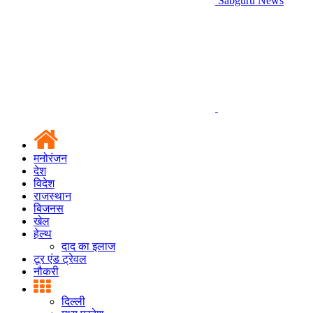
Sabguru News
मनोरंजन
देश
विदेश
राजस्थान
बिजनस
खेल
हेल्थ
दाद का इलाज
टूर एंड ट्रेवल
नौकरी
दिल्ली