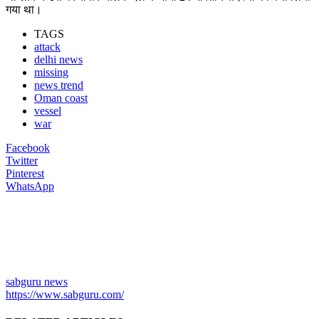
गया था।
TAGS
attack
delhi news
missing
news trend
Oman coast
vessel
war
Facebook
Twitter
Pinterest
WhatsApp
sabguru news
https://www.sabguru.com/