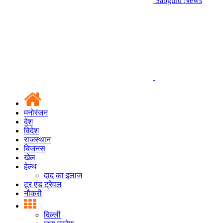
Sabguru News
मनोरंजन
देश
विदेश
राजस्थान
बिजनस
खेल
हेल्थ
दाद का इलाज
टूर एंड ट्रेवल
नौकरी
दिल्ली