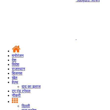
Sabguru News
मनोरंजन
देश
विदेश
राजस्थान
बिजनस
खेल
हेल्थ
दाद का इलाज
टूर एंड ट्रेवल
नौकरी
दिल्ली