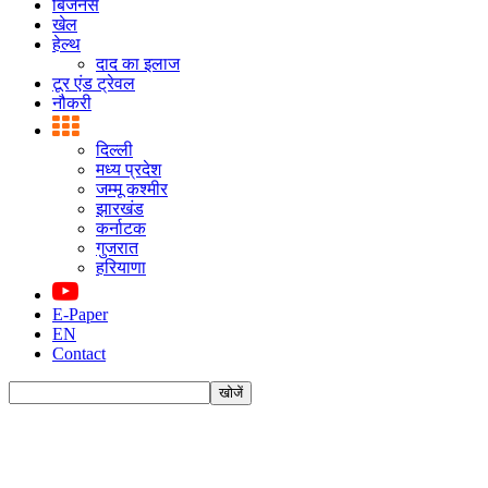
बिजनस
खेल
हेल्थ
दाद का इलाज
टूर एंड ट्रेवल
नौकरी
दिल्ली
मध्य प्रदेश
जम्मू कश्मीर
झारखंड
कर्नाटक
गुजरात
हरियाणा
E-Paper
EN
Contact