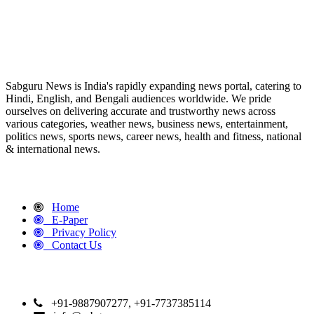
ABOUT US
Sabguru News is India's rapidly expanding news portal, catering to
Hindi, English, and Bengali audiences worldwide. We pride
ourselves on delivering accurate and trustworthy news across
various categories, weather news, business news, entertainment,
politics news, sports news, career news, health and fitness, national
& international news.
QUICK LINKS
Home
E-Paper
Privacy Policy
Contact Us
CONTACT DETAILS
+91-9887907277, +91-7737385114