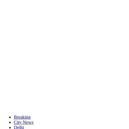
Breaking
City News
Delhi