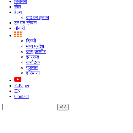
बिजनस
खेल
हेल्थ
दाद का इलाज
टूर एंड ट्रेवल
नौकरी
दिल्ली
मध्य प्रदेश
जम्मू कश्मीर
झारखंड
कर्नाटक
गुजरात
हरियाणा
E-Paper
EN
Contact