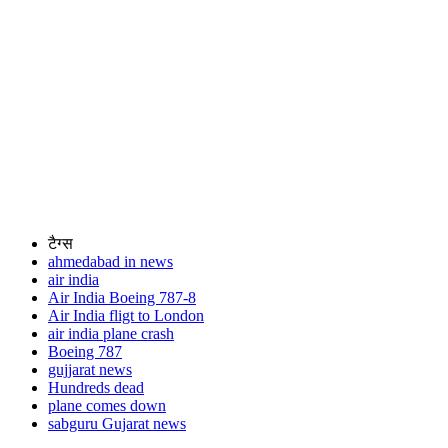
टैग्स
ahmedabad in news
air india
Air India Boeing 787-8
Air India fligt to London
air india plane crash
Boeing 787
gujjarat news
Hundreds dead
plane comes down
sabguru Gujarat news