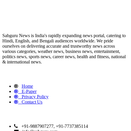
ABOUT US
Sabguru News is India's rapidly expanding news portal, catering to
Hindi, English, and Bengali audiences worldwide. We pride
ourselves on delivering accurate and trustworthy news across
various categories, weather news, business news, entertainment,
politics news, sports news, career news, health and fitness, national
& international news.
QUICK LINKS
Home
E-Paper
Privacy Policy
Contact Us
CONTACT DETAILS
+91-9887907277, +91-7737385114