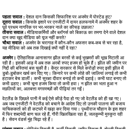
पहला सवाल :
देशल दान किसकी सिफारिश पर अजमेर में पोस्टेड हुए?
दूसरा सवाल :
किसके इशारे पर एनजीटी में दायर हलफनामे में अजमेर शहर के
पूर्व प्रथम नागरिक पर भर-भरकर नाले का कीचड़ उछाला?
तीसरा सवाल :
मीडियाकर्मियों और ब्लॉगर्स को बिकाऊ का तमगा देने वाले देशल
दान क्या खुद मीडिया को यूज नहीं करते?
चौथा सवाल :
अजमेर के चरागाह में कौन-कौन अफसर कब-कब से चर रहा है,
यह मीडिया को अब तक दिखाई क्यों नहीं दे रहा?
अजमेर।
ऐतिहासिक आनासागर झील बरसों से कई भुखमरों की भूख मिटाती आ
रही है। इसकी आड़ में अब तक अरबों रुपए हजम हो चुके हैं। झील की जमीन पर
गिद्दों की बस्तियां बस चुकी है। केंद्र सरकार से मिले करोड़ों रुपए इसी झील में
डुबो-डुबोकर खर्च कर दिए गए। किनारे पर कभी लोहे की जालियां लगाई तो कभी
हटाकर बेच डालीं। कभी सुरक्षा दीवार बनाई तो कभी ढहाई। कभी घाट बनाए तो
कभी ढहाए। कभी चूना हजम किया तो कभी हवा। न झील का भला हुआ न
मछलियों का, अलबत्ता मगरमच्छों की पीढ़ियां तर गईं।
वेटलैंड के छिछले पानी में कई ऐसे कीड़े पैदा हो गए जो वेटलैंड को ही खा गए।
अब जब एनजीटी ने वेटलैंड को बचाने के आदेश दिए तो उनकी पालना की बजाय
याचिककर्ता को ही कटघरे में खड़ा कर दिया गया। पृथ्वीराज चौहान के इस शहर
में फिर शब्दभेदी बाण चल रहे हैं, गौरी खिलखिला रहा है, जलकुम्भी मुस्कुरा रही
है। सेवन वंडर्स मुंह चिढ़ा रहे हैं।