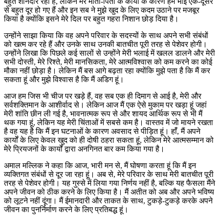
बहुत शानदार रही है, लेकिन मेरे माता-पिता के कार्यों के कारण हम भाई एक-दूसरे
से बहुत दूर हो गए हैं और इन सब ने मुझे खुद के लिए कदम उठाने पर मजबूर
किया है क्योंकि इसने मेरे दिल पर बहुत गहरा निशान छोड़ दिया है।
उन्होंने साझा किया कि वह अपने परिवार के सदस्यों के साथ अपने सभी संबंधों
को खत्म कर रहे हैं और उनके साथ उनकी बातचीत पूरी तरह से पेशेवर होगी।
उन्होंने लिखा कि पिछले कई सालों से उन्होंने मेरी भलाई में खलल डालने और मेरी
सभी दोस्ती, मेरे रिश्ते, मेरी मानसिकता, मेरे आत्मविश्वास को कम करने का कोई
मौका नहीं छोड़ा है। लेकिन मैं बस आगे बढ़ता रहा क्योंकि मुझे पता है कि मैं कर
सकता हूं और मुझे विश्वास है कि मैं अडिग हूं।
आज हम जिस भी चीज पर खड़े हैं, वह सब एक ही दिमाग से आई है, मेरी और
सर्वशक्तिमान के आशीर्वाद से। लेकिन आज मैं एक ऐसे मुकाम पर खड़ा हूं जहां
मेरी शांति छीन ली गई है, भावनात्मक रूप से और शायद आर्थिक रूप से भी मैं
थक गया हूं, लेकिन यह मेरी चिंताओं में सबसे कम है। वास्तव में जो मायने रखता
है वह यह है कि मैं इन घटनाओं के कारण अवसाद से पीड़ित हूं। हाँं, मैं अपने
कार्यों के लिए केवल खुद को ही दोषी ठहरा सकता हूं, लेकिन मेरे आत्मसम्मान को
मेरे प्रियजनों के कार्यों द्वारा अनगिनत बार कम किया गया है।
अमाल मल्लिक ने कहा कि आज, भारी मन से, मैं घोषणा करता हूं कि मैं इन
व्यक्तिगत संबंधों से दूर जा रहा हूं। अब से, मेरे परिवार के साथ मेरी बातचीत पूरी
तरह से पेशेवर होगी। यह गुस्से में लिया गया निर्णय नहीं है, बल्कि यह फैसला मैंने
अपने जीवन को ठीक करने के लिए किया है। मैं अतीत को अब और अपने भविष्य
को लूटने नहीं दूंगा। मैं ईमानदारी और ताकत के साथ, टुकड़े-टुकड़े करके अपने
जीवन का पुनर्निर्माण करने के लिए प्रतिबद्ध हूं।