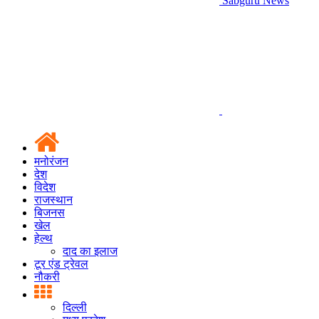
Sabguru News
मनोरंजन
देश
विदेश
राजस्थान
बिजनस
खेल
हेल्थ
दाद का इलाज
टूर एंड ट्रेवल
नौकरी
दिल्ली