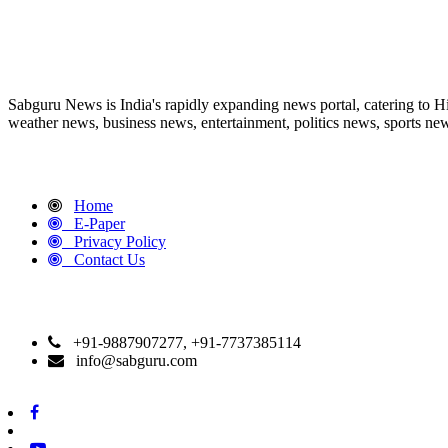
ABOUT US
Sabguru News is India's rapidly expanding news portal, catering to H
weather news, business news, entertainment, politics news, sports news
QUICK LINKS
Home
E-Paper
Privacy Policy
Contact Us
CONTACT DETAILS
+91-9887907277, +91-7737385114
info@sabguru.com