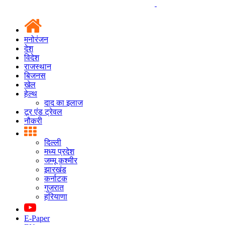
मनोरंजन
देश
विदेश
राजस्थान
बिजनस
खेल
हेल्थ
दाद का इलाज
टूर एंड ट्रेवल
नौकरी
दिल्ली
मध्य प्रदेश
जम्मू कश्मीर
झारखंड
कर्नाटक
गुजरात
हरियाणा
E-Paper