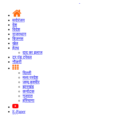
मनोरंजन
देश
विदेश
राजस्थान
बिजनस
खेल
हेल्थ
दाद का इलाज
टूर एंड ट्रेवल
नौकरी
दिल्ली
मध्य प्रदेश
जम्मू कश्मीर
झारखंड
कर्नाटक
गुजरात
हरियाणा
E-Paper