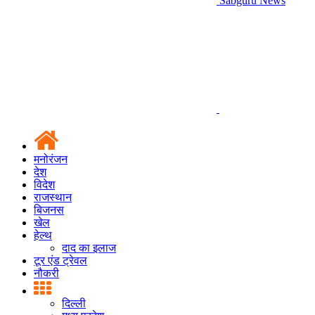
Sabguru News
मनोरंजन
देश
विदेश
राजस्थान
बिजनस
खेल
हेल्थ
दाद का इलाज
टूर एंड ट्रेवल
नौकरी
दिल्ली