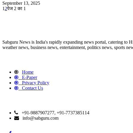
September 13, 2025
1
2
पेज 2 का 1
ABOUT US
Sabguru News is India's rapidly expanding news portal, catering to H
weather news, business news, entertainment, politics news, sports news
QUICK LINKS
Home
E-Paper
Privacy Policy
Contact Us
CONTACT DETAILS
+91-9887907277, +91-7737385114
info@sabguru.com