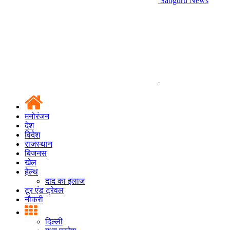
Sabguru News
मनोरंजन
देश
विदेश
राजस्थान
बिजनस
खेल
हेल्थ
दाद का इलाज
टूर एंड ट्रेवल
नौकरी
दिल्ली