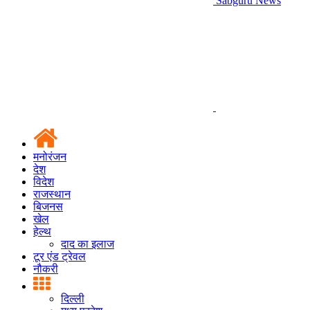
Sabguru News
मनोरंजन
देश
विदेश
राजस्थान
बिजनस
खेल
हेल्थ
दाद का इलाज
टूर एंड ट्रेवल
नौकरी
दिल्ली