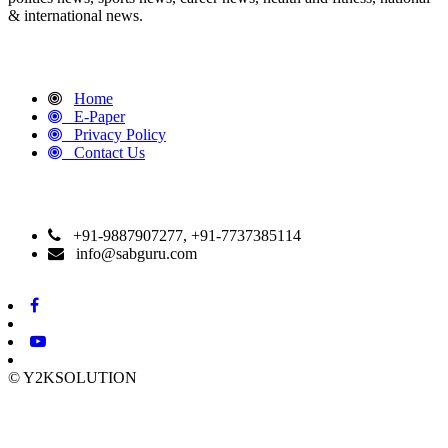
& international news.
QUICK LINKS
Home
E-Paper
Privacy Policy
Contact Us
CONTACT DETAILS
+91-9887907277, +91-7737385114
info@sabguru.com
© Y2KSOLUTION