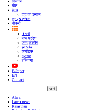
बिजनस
खेल
हेल्थ
दाद का इलाज
टूर एंड ट्रेवल
नौकरी
दिल्ली
मध्य प्रदेश
जम्मू कश्मीर
झारखंड
कर्नाटक
गुजरात
हरियाणा
E-Paper
EN
Contact
Alwar
Latest news
Rajasthan