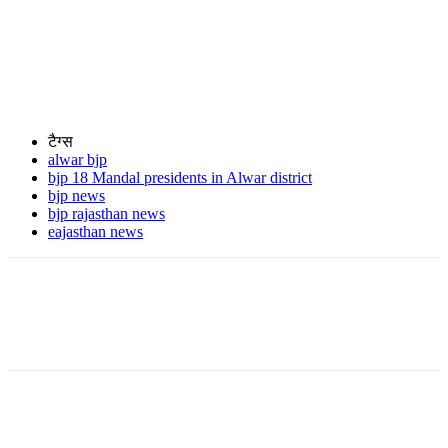
टैग्स
alwar bjp
bjp 18 Mandal presidents in Alwar district
bjp news
bjp rajasthan news
eajasthan news