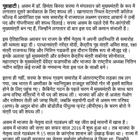
गुवाहाटी।
असम में डॉ. हिमंता बिस्वा सरमा ने मंगलवार को मुख्यमंत्री के रूप में
लगातार दूसरे कार्यकाल के लिए शपथ ली। खानापारा स्थित वेटरनरी कॉलेज
फील्ड में आयोजित एक भव्य समारोह में राज्यपाल लक्ष्मण प्रसाद आचार्य ने उन्हें
पद और गोपनीयता की शपथ दिलाई। सरमा असम के पहले ऐसे गैर-कांग्रेसी
मुख्यमंत्री बन गए हैं, जिन्होंने लगातार दो बार इस पद की कमान संभाली है।
इस ऐतिहासिक अवसर पर राजग के शीर्ष नेतृत्व ने अपनी उपस्थिति से समारोह
की भव्यता बढ़ा दी। प्रधानमंत्री नरेंद्र मोदी, केंद्रीय गृह मंत्री अमित शाह, रक्षा
मंत्री राजनाथ सिंह और नितिन गडकरी इस दौरान विशेष रूप से मौजूद रहे।
इनके अलावा पूर्व मुख्यमंत्री और वर्तमान केंद्रीय मंत्री सर्बानंद सोनोवाल,
महाराष्ट्र के मुख्यमंत्री देवेंद्र फडणवीस और भाजपा के राष्ट्रीय अध्यक्ष नितिन
नवीन सहित कई राज्यों के गणमान्य नेता इस पल के साक्षी बने।
इतना ही नहीं, सरमा के शपथ ग्रहण समारोह में अंतरराष्ट्रीय तड़का तब लग
गया, जब भारत में अमरीका के नवनियुक्त राजदूत सर्जियो गोर भी इसमें शामिल
होने के लिए पहुंच गए। कैबिनेट गठन के पहले चरण में मुख्यमंत्री के साथ चार
अन्य वरिष्ठ मंत्रियों ने भी पद की शपथ ली। भाजपा की ओर से अजंता नेओग
और रामेश्वर तेली को जगह मिली, जबकि सहयोगी दलों से असम गण परिषद
(अगप) के अतुल बोरा और बोडोलैंड पीपुल्स फ्रंट (बीपीएफ) के चरण बोरो ने
मंत्री पद की शपथ ली।
असम में भाजपा के नेतृत्व वाले गठबंधन की यह जीत कई मायनों में खास है।
असम में भाजपा की सत्ता का सफर साल 2016 में शुरू हुआ था। तब भाजपा के
नेतृत्व वाले गठबंधन ने 15 साल के कांग्रेस शासन को उखाड़ फेंका था। राज्य में
भाजपा की पहली सरकार का नेतृत्व सर्बानंद सोनोवाल ने किया था, जिन्होंने