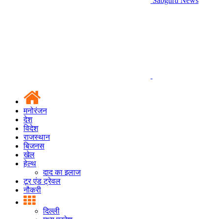
Sabguru News
मनोरंजन
देश
विदेश
राजस्थान
बिजनस
खेल
हेल्थ
दाद का इलाज
टूर एंड ट्रेवल
नौकरी
दिल्ली