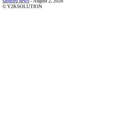
sabguru news
-
August 2, 2026
© Y2KSOLUTION