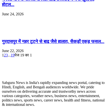
होटल...
June 24, 2026
गुरदासपुर में नहर टूटने से बाढ़ जैसे हालात, सैकड़ों एकड़ फसल...
June 22, 2026
1
2
3
...
19
पेज 19 का 1
ABOUT US
Sabguru News is India's rapidly expanding news portal, catering to
Hindi, English, and Bengali audiences worldwide. We pride
ourselves on delivering accurate and trustworthy news across
various categories, weather news, business news, entertainment,
politics news, sports news, career news, health and fitness, national
& international news.