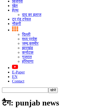
बिजनस
खेल
हेल्थ
दाद का इलाज
टूर एंड ट्रेवल
नौकरी
दिल्ली
मध्य प्रदेश
जम्मू कश्मीर
झारखंड
कर्नाटक
गुजरात
हरियाणा
E-Paper
EN
Contact
टैग: punjab news