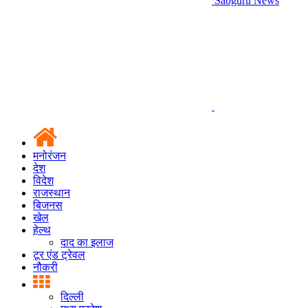
Sabguru News
मनोरंजन
देश
विदेश
राजस्थान
बिजनस
खेल
हेल्थ
दाद का इलाज
टूर एंड ट्रेवल
नौकरी
दिल्ली