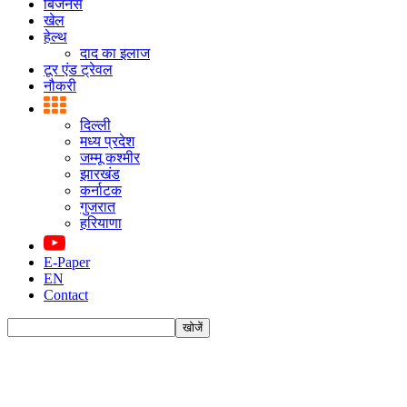
बिजनस
खेल
हेल्थ
दाद का इलाज
टूर एंड ट्रेवल
नौकरी
दिल्ली
मध्य प्रदेश
जम्मू कश्मीर
झारखंड
कर्नाटक
गुजरात
हरियाणा
E-Paper
EN
Contact