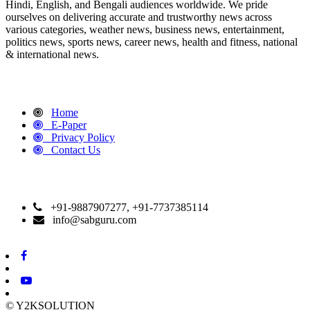
Hindi, English, and Bengali audiences worldwide. We pride
ourselves on delivering accurate and trustworthy news across
various categories, weather news, business news, entertainment,
politics news, sports news, career news, health and fitness, national
& international news.
QUICK LINKS
Home
E-Paper
Privacy Policy
Contact Us
CONTACT DETAILS
+91-9887907277, +91-7737385114
info@sabguru.com
© Y2KSOLUTION