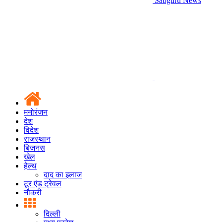
Sabguru News
मनोरंजन
देश
विदेश
राजस्थान
बिजनस
खेल
हेल्थ
दाद का इलाज
टूर एंड ट्रेवल
नौकरी
दिल्ली