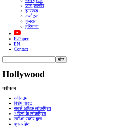
मध्य प्रदेश
जम्मू कश्मीर
झारखंड
कर्नाटक
गुजरात
हरियाणा
E-Paper
EN
Contact
Hollywood
नवीनतम
नवीनतम
विशेष पोस्ट
सबसे अधिक लोकप्रिय
7 दिनों के लोकप्रिय
समीक्षा स्कोर द्वारा
क्रमरहित