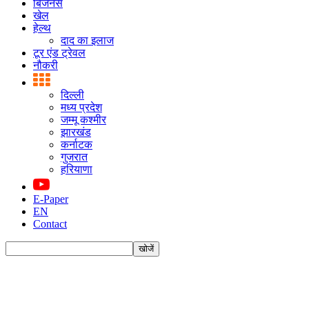
बिजनस
खेल
हेल्थ
दाद का इलाज
टूर एंड ट्रेवल
नौकरी
दिल्ली
मध्य प्रदेश
जम्मू कश्मीर
झारखंड
कर्नाटक
गुजरात
हरियाणा
E-Paper
EN
Contact