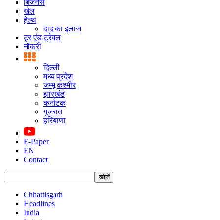
बिजनस
खेल
हेल्थ
दाद का इलाज
टूर एंड ट्रेवल
नौकरी
दिल्ली
मध्य प्रदेश
जम्मू कश्मीर
झारखंड
कर्नाटक
गुजरात
हरियाणा
E-Paper
EN
Contact
Chhattisgarh
Headlines
India