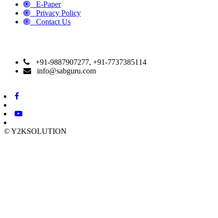
E-Paper
Privacy Policy
Contact Us
CONTACT DETAILS
+91-9887907277, +91-7737385114
info@sabguru.com
© Y2KSOLUTION