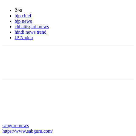
टैग्स
bjp chief
bjp news
chhattisgarh news
hindi news trend
JP Nadda
sabguru news
https://www.sabguru.com/