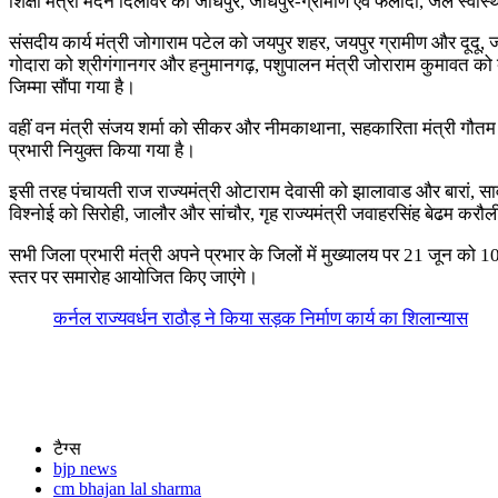
शिक्षा मंत्री मदन दिलावर को जोधपुर, जोधपुर-ग्रामीण एवं फलौदी, जल स्वास्
संसदीय कार्य मंत्री जोगाराम पटेल को जयपुर शहर, जयपुर ग्रामीण और दूदू, ज
गोदारा को श्रीगंगानगर और हनुमानगढ़, पशुपालन मंत्री जोराराम कुमावत को बाड
जिम्मा सौंपा गया है।
वहीं वन मंत्री संजय शर्मा को सीकर और नीमकाथाना, सहकारिता मंत्री गौतम क
प्रभारी नियुक्त किया गया है।
इसी तरह पंचायती राज राज्यमंत्री ओटाराम देवासी को झालावाड और बारां, सार्वज
विश्नोई को सिरोही, जालौर और सांचौर, गृह राज्यमंत्री जवाहरसिंह बेढम करौल
सभी जिला प्रभारी मंत्री अपने प्रभार के जिलों में मुख्यालय पर 21 जून को 10व
स्तर पर समारोह आयोजित किए जाएंगे।
कर्नल राज्यवर्धन राठौड़ ने किया सड़क निर्माण कार्य का शिलान्यास
टैग्स
bjp news
cm bhajan lal sharma