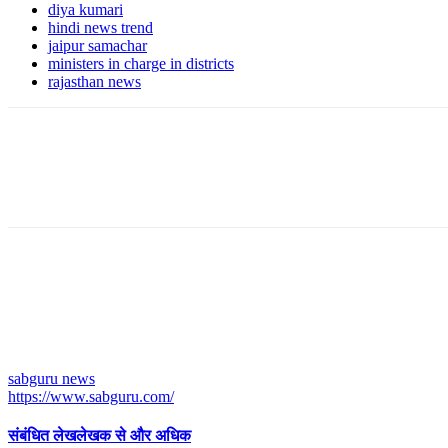
diya kumari
hindi news trend
jaipur samachar
ministers in charge in districts
rajasthan news
sabguru news
https://www.sabguru.com/
संबंधित लेख
लेखक से और अधिक