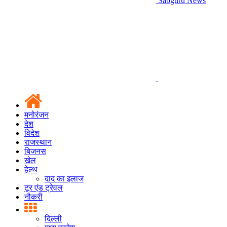
Sabguru News
मनोरंजन
देश
विदेश
राजस्थान
बिजनस
खेल
हेल्थ
दाद का इलाज
टूर एंड ट्रेवल
नौकरी
दिल्ली