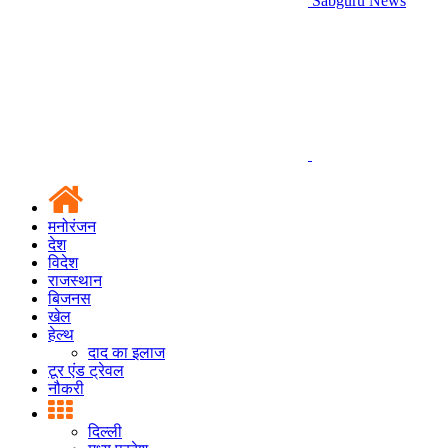
Sabguru News
मनोरंजन
देश
विदेश
राजस्थान
बिजनस
खेल
हेल्थ
दाद का इलाज
टूर एंड ट्रेवल
नौकरी
दिल्ली