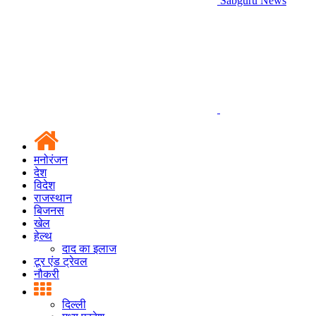
Sabguru News
मनोरंजन
देश
विदेश
राजस्थान
बिजनस
खेल
हेल्थ
दाद का इलाज
टूर एंड ट्रेवल
नौकरी
दिल्ली