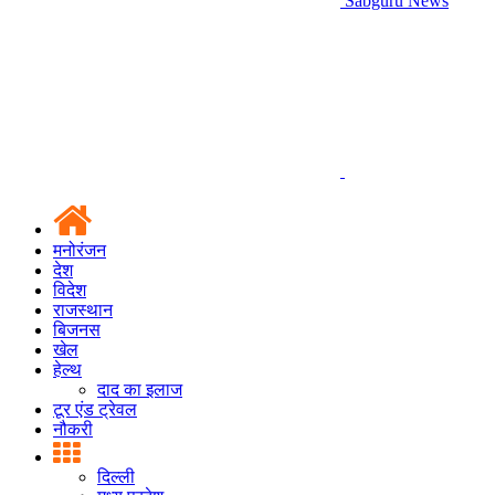
Sabguru News
मनोरंजन
देश
विदेश
राजस्थान
बिजनस
खेल
हेल्थ
दाद का इलाज
टूर एंड ट्रेवल
नौकरी
दिल्ली