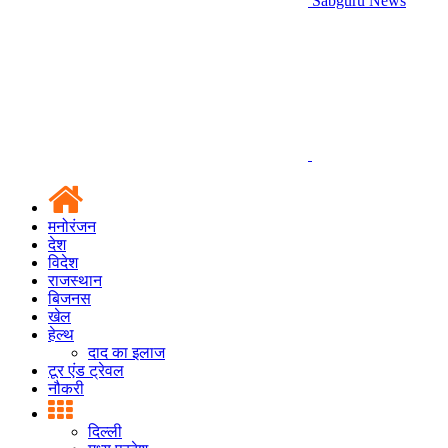
Sabguru News
मनोरंजन
देश
विदेश
राजस्थान
बिजनस
खेल
हेल्थ
दाद का इलाज
टूर एंड ट्रेवल
नौकरी
दिल्ली