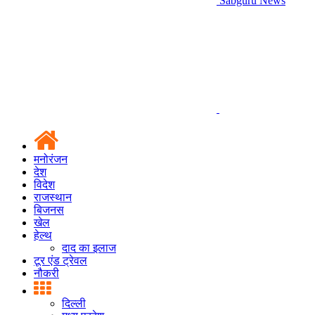
Sabguru News
मनोरंजन
देश
विदेश
राजस्थान
बिजनस
खेल
हेल्थ
दाद का इलाज
टूर एंड ट्रेवल
नौकरी
दिल्ली