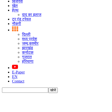
बिजनस
खेल
हेल्थ
दाद का इलाज
टूर एंड ट्रेवल
नौकरी
दिल्ली
मध्य प्रदेश
जम्मू कश्मीर
झारखंड
कर्नाटक
गुजरात
हरियाणा
E-Paper
EN
Contact