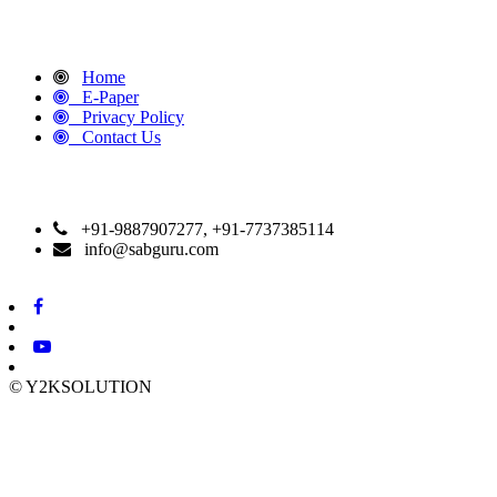
QUICK LINKS
Home
E-Paper
Privacy Policy
Contact Us
CONTACT DETAILS
+91-9887907277, +91-7737385114
info@sabguru.com
© Y2KSOLUTION