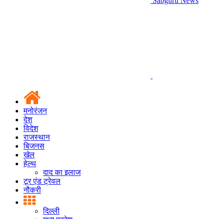
Sabguru News
मनोरंजन
देश
विदेश
राजस्थान
बिजनस
खेल
हेल्थ
दाद का इलाज
टूर एंड ट्रेवल
नौकरी
दिल्ली