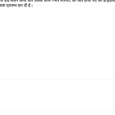
थ डंडे लेकर आया और उसके साथ गंभीर मारपीट की और हाथों पैरों की हड्डिया
ाश प्रारम्भ कर दी है।