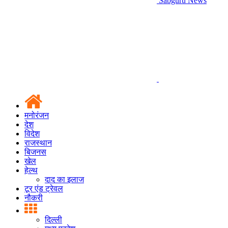
Sabguru News
मनोरंजन
देश
विदेश
राजस्थान
बिजनस
खेल
हेल्थ
दाद का इलाज
टूर एंड ट्रेवल
नौकरी
दिल्ली