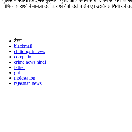
पुलिस ने बताया कि इससे गुस्साया युवक आज अपने आधा दर्जन साथियों के सा
विभिन्न धाराओं में मामला दर्ज कर आरोपी दिलीप सेन एवं उसके साथियों की तल
टैग्स
blackmail
chittorgarh news
complaint
crime news hindi
father
girl
molestation
rajasthan news