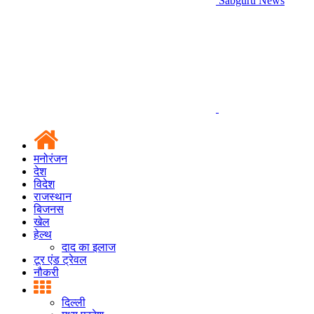
Sabguru News
मनोरंजन
देश
विदेश
राजस्थान
बिजनस
खेल
हेल्थ
दाद का इलाज
टूर एंड ट्रेवल
नौकरी
दिल्ली