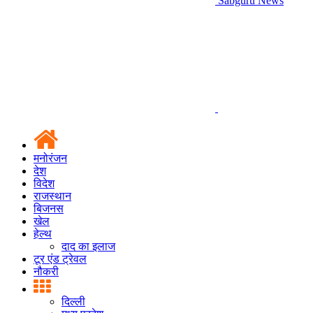
Sabguru News
मनोरंजन
देश
विदेश
राजस्थान
बिजनस
खेल
हेल्थ
दाद का इलाज
टूर एंड ट्रेवल
नौकरी
दिल्ली