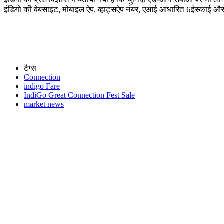
इंडिगो की वेबसाइट, मोबाइल ऐप, व्हाट्सऐप नंबर, एआई आधारित 6ईस्काई और च
टैग्स
Connection
indigo Fare
IndiGo Great Connection Fest Sale
market news