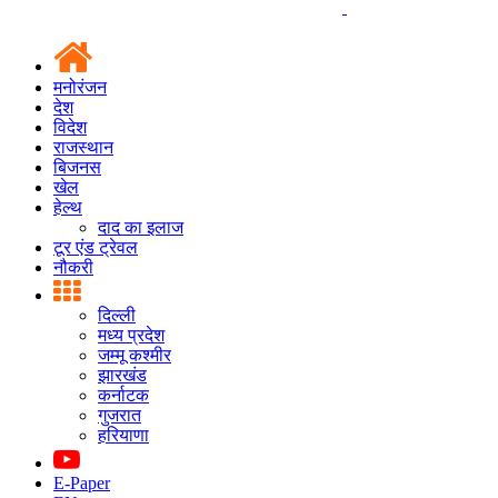
मनोरंजन
देश
विदेश
राजस्थान
बिजनस
खेल
हेल्थ
दाद का इलाज
टूर एंड ट्रेवल
नौकरी
दिल्ली
मध्य प्रदेश
जम्मू कश्मीर
झारखंड
कर्नाटक
गुजरात
हरियाणा
E-Paper