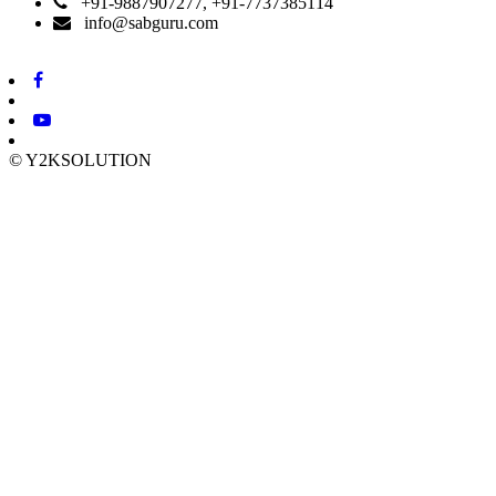
+91-9887907277, +91-7737385114
info@sabguru.com
© Y2KSOLUTION