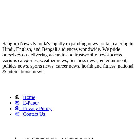
ABOUT US
Sabguru News is India's rapidly expanding news portal, catering to
Hindi, English, and Bengali audiences worldwide. We pride
ourselves on delivering accurate and trustworthy news across
various categories, weather news, business news, entertainment,
politics news, sports news, career news, health and fitness, national
& international news.
QUICK LINKS
Home
E-Paper
Privacy Policy
Contact Us
CONTACT DETAILS