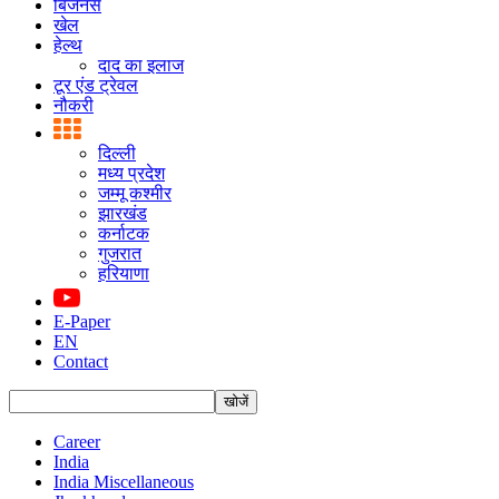
बिजनस
खेल
हेल्थ
दाद का इलाज
टूर एंड ट्रेवल
नौकरी
दिल्ली
मध्य प्रदेश
जम्मू कश्मीर
झारखंड
कर्नाटक
गुजरात
हरियाणा
E-Paper
EN
Contact
Career
India
India Miscellaneous