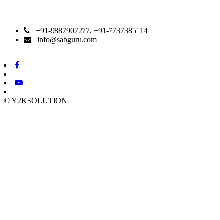
CONTACT DETAILS
+91-9887907277, +91-7737385114
info@sabguru.com
© Y2KSOLUTION