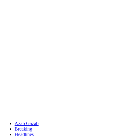
Azab Gazab
Breaking
Headlines