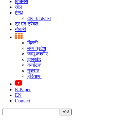
बिजनस
खेल
हेल्थ
दाद का इलाज
टूर एंड ट्रेवल
नौकरी
दिल्ली
मध्य प्रदेश
जम्मू कश्मीर
झारखंड
कर्नाटक
गुजरात
हरियाणा
E-Paper
EN
Contact