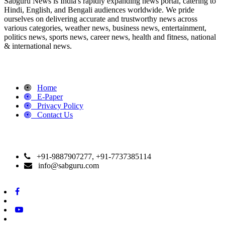
Sabguru News is India's rapidly expanding news portal, catering to
Hindi, English, and Bengali audiences worldwide. We pride
ourselves on delivering accurate and trustworthy news across
various categories, weather news, business news, entertainment,
politics news, sports news, career news, health and fitness, national
& international news.
QUICK LINKS
Home
E-Paper
Privacy Policy
Contact Us
CONTACT DETAILS
+91-9887907277, +91-7737385114
info@sabguru.com