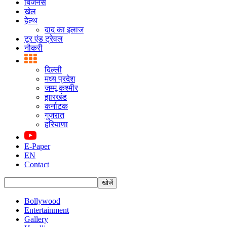
बिजनस
खेल
हेल्थ
दाद का इलाज
टूर एंड ट्रेवल
नौकरी
दिल्ली
मध्य प्रदेश
जम्मू कश्मीर
झारखंड
कर्नाटक
गुजरात
हरियाणा
E-Paper
EN
Contact
Bollywood
Entertainment
Gallery