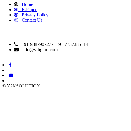
Home
E-Paper
Privacy Policy
Contact Us
CONTACT DETAILS
+91-9887907277, +91-7737385114
info@sabguru.com
© Y2KSOLUTION