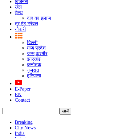
बिजनस
खेल
हेल्थ
दाद का इलाज
टूर एंड ट्रेवल
नौकरी
दिल्ली
मध्य प्रदेश
जम्मू कश्मीर
झारखंड
कर्नाटक
गुजरात
हरियाणा
E-Paper
EN
Contact
Breaking
City News
India