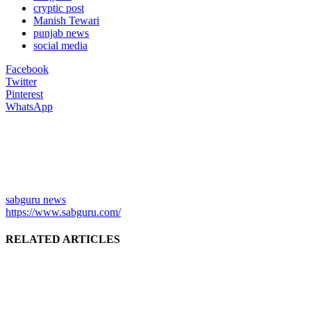
cryptic post
Manish Tewari
punjab news
social media
Facebook
Twitter
Pinterest
WhatsApp
sabguru news
https://www.sabguru.com/
RELATED ARTICLES