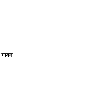
िक गायन