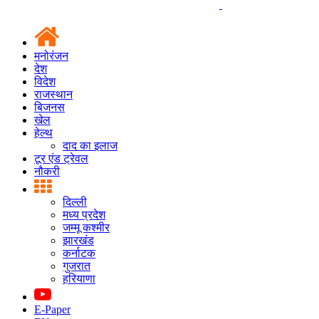
मनोरंजन
देश
विदेश
राजस्थान
बिजनस
खेल
हेल्थ
दाद का इलाज
टूर एंड ट्रेवल
नौकरी
दिल्ली
मध्य प्रदेश
जम्मू कश्मीर
झारखंड
कर्नाटक
गुजरात
हरियाणा
E-Paper